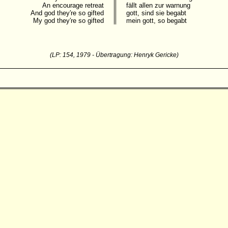
An encourage retreat
fällt allen zur warnung
And god they′re so gifted
gott, sind sie begabt
My god they′re so gifted
mein gott, so begabt
(LP: 154, 1979 - Übertragung: Henryk Gericke)