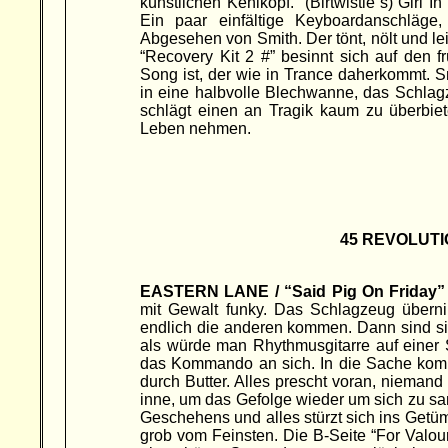
künstlichen Kehlkopf. “(Birtwistle“s) Girl 
Ein paar einfältige Keyboardanschläge
Abgesehen von Smith. Der tönt, nölt und lei
“Recovery Kit 2 #” besinnt sich auf den f
Song ist, der wie in Trance daherkommt. Sm
in eine halbvolle Blechwanne, das Schlag
schlägt einen an Tragik kaum zu überbie
Leben nehmen.
45 REVOLUTI
EASTERN LANE / “Said Pig On Friday”
mit Gewalt funky. Das Schlagzeug übern
endlich die anderen kommen. Dann sind sie
als würde man Rhythmusgitarre auf einer S
das Kommando an sich. In die Sache komm
durch Butter. Alles prescht voran, niemand
inne, um das Gefolge wieder um sich zu sa
Geschehens und alles stürzt sich ins Getümm
grob vom Feinsten. Die B-Seite “For Valou