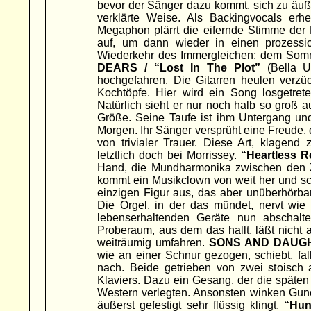
bevor der Sänger dazu kommt, sich zu äußern
verklärte Weise. Als Backingvocals erh
Megaphon plärrt die eifernde Stimme der
auf, um dann wieder in einen prozession
Wiederkehr des Immergleichen; dem Somme
DEARS / “Lost In The Plot”
(Bella U
hochgefahren. Die Gitarren heulen verzüc
Kochtöpfe. Hier wird ein Song losgetre
Natürlich sieht er nur noch halb so groß
Größe. Seine Taufe ist ihm Untergang und
Morgen. Ihr Sänger versprüht eine Freude, die
von trivialer Trauer. Diese Art, klagend 
letztlich doch bei Morrissey.
“Heartless R
Hand, die Mundharmonika zwischen den 
kommt ein Musikclown von weit her und sch
einzigen Figur aus, das aber unüberhörbar.
Die Orgel, in der das mündet, nervt wie
lebenserhaltenden Geräte nun abschalt
Proberaum, aus dem das hallt, läßt nicht 
weiträumig umfahren.
SONS AND DAUGH
wie an einer Schnur gezogen, schiebt, fa
nach. Beide getrieben von zwei stoisch 
Klaviers. Dazu ein Gesang, der die späten
Western verlegten. Ansonsten winken Gunc
äußerst gefestigt sehr flüssig klingt.
“Hun