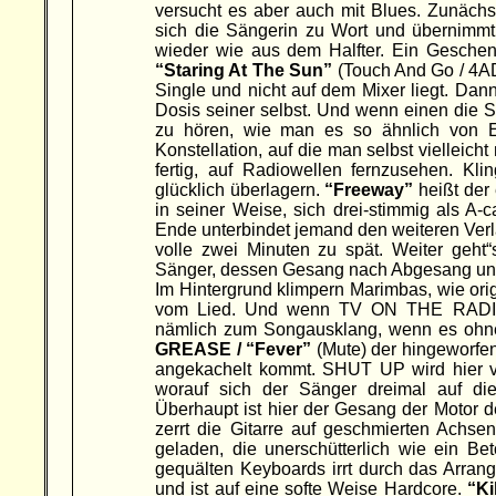
versucht es aber auch mit Blues. Zunächs
sich die Sängerin zu Wort und übernimmt 
wieder wie aus dem Halfter. Ein Geschen
“Staring At The Sun”
(Touch And Go / 4AD
Single und nicht auf dem Mixer liegt. Da
Dosis seiner selbst. Und wenn einen die S
zu hören, wie man es so ähnlich von E
Konstellation, auf die man selbst vielleic
fertig, auf Radiowellen fernzusehen. Kl
glücklich überlagern.
“Freeway”
heißt der 
in seiner Weise, sich drei-stimmig als A
Ende unterbindet jemand den weiteren Verl
volle zwei Minuten zu spät. Weiter geht
Sänger, dessen Gesang nach Abgesang und 
Im Hintergrund klimpern Marimbas, wie ori
vom Lied. Und wenn TV ON THE RADIO m
nämlich zum Songausklang, wenn es ohneh
GREASE / “Fever”
(Mute) der hingeworfen
angekachelt kommt. SHUT UP wird hier vo
worauf sich der Sänger dreimal auf die
Überhaupt ist hier der Gesang der Motor 
zerrt die Gitarre auf geschmierten Achse
geladen, die unerschütterlich wie ein Be
gequälten Keyboards irrt durch das Arran
und ist auf eine softe Weise Hardcore.
“Ki