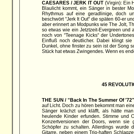
CAESARES / JERK IT OUT
(Virgin): Ein 
Blaulicht kommt, ein Sänger in bester Mo
Rhythmus auf eine geradlinige, doch ung
beschwört “Jerk It Out“ die späten 60-er
aber erinnert an Modpunks wie The Jolt, T
so etwas wie ein Jetztzeit-Evergreen und a
noch von “Teenage Kicks“ der Undertones 
Einfluß noch deutlicher. Dabei klingt si
Dunkel, ohne finster zu sein ist der Song 
Stück hat etwas Zwingendes. Wenn es endet, 
45 REVOLUTI
THE SUN / “Back In The Summer Of ′72
auf Licht. Doch zu hören bekommt man ein
Sänger krächzt und kläfft, als hätte m
heulende Kinder erfunden. Stimme und Org
Konzertversionen der Doors, wenn sie
Schöpfer zu schalten. Allerdings wurde de
Gitarre, neben einem Trio-haften Schlagzeu