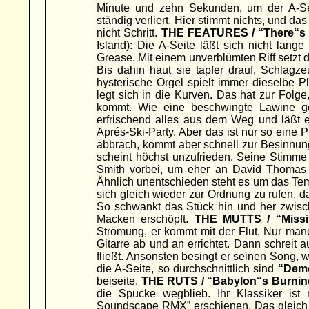
Minute und zehn Sekunden, um der A-Seit
ständig verliert. Hier stimmt nichts, und da
nicht Schritt.
THE FEATURES / “There“s A
Island): Die A-Seite läßt sich nicht lang
Grease. Mit einem unverblümten Riff setzt die
Bis dahin haut sie tapfer drauf, Schla
hysterische Orgel spielt immer dieselbe P
legt sich in die Kurven. Das hat zur Folge
kommt. Wie eine beschwingte Lawine ge
erfrischend alles aus dem Weg und läßt e
Aprés-Ski-Party. Aber das ist nur so eine 
abbrach, kommt aber schnell zur Besinnun
scheint höchst unzufrieden. Seine Stimme
Smith vorbei, um eher an David Thomas 
Ähnlich unentschieden steht es um das Tem
sich gleich wieder zur Ordnung zu rufen, d
So schwankt das Stück hin und her zwisc
Macken erschöpft.
THE MUTTS / “Missi
Strömung, er kommt mit der Flut. Nur man
Gitarre ab und an errichtet. Dann schreit
fließt. Ansonsten besingt er seinen Song,
die A-Seite, so durchschnittlich sind
“Demo
beiseite.
THE RUTS / “Babylon“s Burnin
die Spucke wegblieb. Ihr Klassiker is
Soundscape RMX” erschienen. Das gleich i