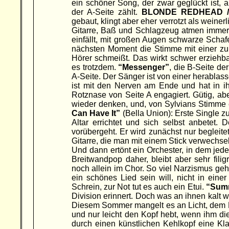
ein schöner Song, der zwar geglückt ist, a
der A-Seite zählt.
BLONDE REDHEAD /
gebaut, klingt aber eher verrotzt als weiner
Gitarre, Baß und Schlagzeug atmen immer
einfällt, mit großen Augen schwarze Schaf
nächsten Moment die Stimme mit einer z
Hörer schmeißt. Das wirkt schwer erziehbar
es trotzdem.
“Messenger”
, die B-Seite de
A-Seite. Der Sänger ist von einer herablas
ist mit den Nerven am Ende und hat in ih
Rotznase von Seite A engagiert. Gütig, abe
wieder denken, und, von Sylvians Stimme e
Can Have It”
(Bella Union): Erste Single zu
Altar errichtet und sich selbst anbetet.
vorübergeht. Er wird zunächst nur begleit
Gitarre, die man mit einem Stick verwechsel
Und dann ertönt ein Orchester, in dem jedes
Breitwandpop daher, bleibt aber sehr filig
noch allein im Chor. So viel Narzismus gehö
ein schönes Lied sein will, nicht in eine
Schrein, zur Not tut es auch ein Etui.
“Summ
Division erinnert. Doch was an ihnen kalt w
Diesem Sommer mangelt es an Licht, dem Prot
und nur leicht den Kopf hebt, wenn ihm die
durch einen künstlichen Kehlkopf eine Kla