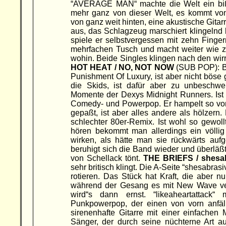
“AVERAGE MAN“ machte die Welt ein biß
mehr ganz von dieser Welt, es kommt von
von ganz weit hinten, eine akustische Gitarr
aus, das Schlagzeug marschiert klingelnd lo
spiele er selbstvergessen mit zehn Finger
mehrfachen Tusch und macht weiter wie zu
wohin. Beide Singles klingen nach den wirr
HOT HEAT / NO, NOT NOW
(SUB POP): Bü
Punishment Of Luxury, ist aber nicht böse 
die Skids, ist dafür aber zu unbeschwe
Momente der Dexys Midnight Runners. Ist d
Comedy- und Powerpop. Er hampelt so vor 
gepaßt, ist aber alles andere als hölzern
schlechter 80er-Remix. Ist wohl so gewol
hören bekommt man allerdings ein völlig
wirken, als hätte man sie rückwärts au
beruhigt sich die Band wieder und überläß
von Schellack tönt.
THE BRIEFS / shesa
sehr britisch klingt. Die A-Seite “shesabras
rotieren. Das Stück hat Kraft, die aber n
während der Gesang es mit New Wave versu
wird“s dann ernst. “likeaheartattack
Punkpowerpop, der einen von vorn anfäll
sirenenhafte Gitarre mit einer einfachen
Sänger, der durch seine nüchterne Art au