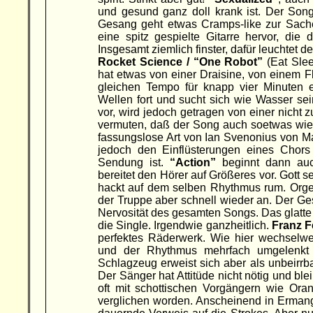
und gesund ganz doll krank ist. Der Song
Gesang geht etwas Cramps-like zur Sache
eine spitz gespielte Gitarre hervor, die d
Insgesamt ziemlich finster, dafür leuchtet d
Rocket Science / “One Robot”
(Eat Slee
hat etwas von einer Draisine, von einem 
gleichen Tempo für knapp vier Minuten ew
Wellen fort und sucht sich wie Wasser sei
vor, wird jedoch getragen von einer nicht 
vermuten, daß der Song auch soetwas wie S
fassungslose Art von Ian Svenonius von M
jedoch den Einflüsterungen eines Chors w
Sendung ist.
“Action”
beginnt dann auch
bereitet den Hörer auf Größeres vor. Gott s
hackt auf dem selben Rhythmus rum. Orgel
der Truppe aber schnell wieder an. Der Ges
Nervosität des gesamten Songs. Das glatt
die Single. Irgendwie ganzheitlich.
Franz F
perfektes Räderwerk. Wie hier wechselwei
und der Rhythmus mehrfach umgelenkt 
Schlagzeug erweist sich aber als unbeirrba
Der Sänger hat Attitüde nicht nötig und blei
oft mit schottischen Vorgängern wie Ora
verglichen worden. Anscheinend in Ermange