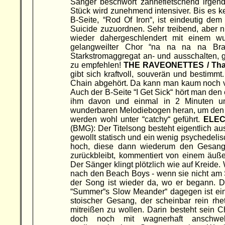
Sänger beschwört zähnefletschend irgen
Stück wird zunehmend intensiver. Bis es k
B-Seite, “Rod Of Iron“, ist eindeutig de
Suicide zuzuordnen. Sehr treibend, aber n
wieder dahergeschlendert mit einem wu
gelangweilter Chor “na na na na Bra
Starkstromaggregat an- und ausschalten, g
zu empfehlen!
THE RAVEONETTES / That
gibt sich kraftvoll, souverän und bestimm
Chain abgehört. Da kann man kaum noch vo
Auch der B-Seite “I Get Sick“ hört man de
ihm davon und einmal in 2 Minuten un
wunderbaren Melodiebogen heran, um den S
werden wohl unter “catchy“ geführt.
ELEC
(BMG): Der Titelsong besteht eigentlich au
gewollt statisch und ein wenig psychedeli
hoch, diese dann wiederum den Gesang. 
zurückbleibt, kommentiert von einem äußer
Der Sänger klingt plötzlich wie auf Kreide
nach den Beach Boys - wenn sie nicht am 
der Song ist wieder da, wo er begann. Da
“Summer“s Slow Meander“ dagegen ist einfa
stoischer Gesang, der scheinbar rein rhe
mitreißen zu wollen. Darin besteht sein 
doch noch mit wagnerhaft anschwel