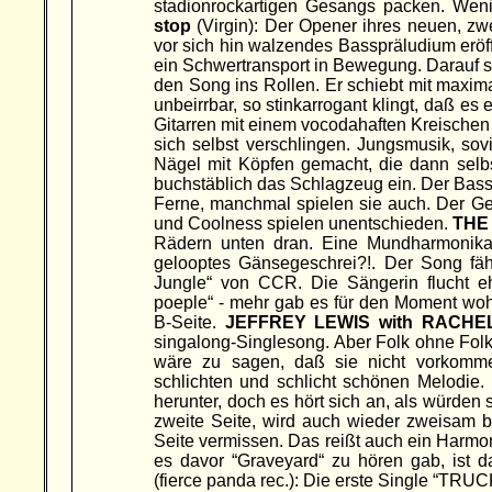
stadionrockartigen Gesangs packen. Wen
stop
(Virgin): Der Opener ihres neuen,
vor sich hin walzendes Basspräludium eröff
ein Schwertransport in Bewegung. Darauf sc
den Song ins Rollen. Er schiebt mit maxim
unbeirrbar, so stinkarrogant klingt, daß es
Gitarren mit einem vocodahaften Kreischen 
sich selbst verschlingen. Jungsmusik, sovie
Nägel mit Köpfen gemacht, die dann selbstve
buchstäblich das Schlagzeug ein. Der Bass 
Ferne, manchmal spielen sie auch. Der Ge
und Coolness spielen unentschieden.
THE
Rädern unten dran. Eine Mundharmonika,
gelooptes Gänsegeschrei?!. Der Song fäh
Jungle“ von CCR. Die Sängerin flucht e
poeple“ - mehr gab es für den Moment wohl
B-Seite.
JEFFREY LEWIS with RACHE
singalong-Singlesong. Aber Folk ohne Folk
wäre zu sagen, daß sie nicht vorkommen
schlichten und schlicht schönen Melodie.
herunter, doch es hört sich an, als würden s
zweite Seite, wird auch wieder zweisam be
Seite vermissen. Das reißt auch ein Harmon
es davor “Graveyard“ zu hören gab, ist d
(fierce panda rec.): Die erste Single “TRU