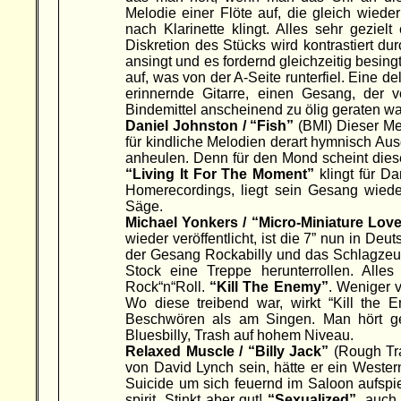
Melodie einer Flöte auf, die gleich wied
nach Klarinette klingt. Alles sehr geziel
Diskretion des Stücks wird kontrastiert d
ansingt und es fordernd gleichzeitig besin
auf, was von der A-Seite runterfiel. Eine d
erinnernde Gitarre, einen Gesang, der v
Bindemittel anscheinend zu ölig geraten w
Daniel Johnston / “Fish”
(BMI) Dieser Men
für kindliche Melodien derart hymnisch Aus
anheulen. Denn für den Mond scheint dies
“Living It For The Moment”
klingt für D
Homerecordings, liegt sein Gesang wieder
Säge.
Michael Yonkers / “Micro-Miniature Lov
wieder veröffentlicht, ist die 7” nun in Deu
der Gesang Rockabilly und das Schlagzeug
Stock eine Treppe herunterrollen. Alle
Rock“n“Roll.
“Kill The Enemy”
. Weniger 
Wo diese treibend war, wirkt “Kill the 
Beschwören als am Singen. Man hört g
Bluesbilly, Trash auf hohem Niveau.
Relaxed Muscle / “Billy Jack”
(Rough Tra
von David Lynch sein, hätte er ein Western
Suicide um sich feuernd im Saloon aufspie
spirit. Stinkt aber gut!
“Sexualized”
, auch