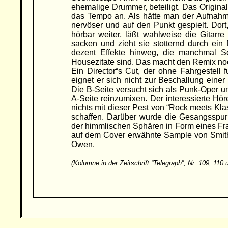
ehemalige Drummer, beteiligt. Das Original 
das Tempo an. Als hätte man der Aufnahme
nervöser und auf den Punkt gespielt. Dort
hörbar weiter, läßt wahlweise die Gitar
sacken und zieht sie stotternd durch ei
dezent Effekte hinweg, die manchmal 
Housezitate sind. Das macht den Remix noc
Ein Director“s Cut, der ohne Fahrgestell
eignet er sich nicht zur Beschallung eine
Die B-Seite versucht sich als Punk-Oper 
A-Seite reinzumixen. Der interessierte Höre
nichts mit dieser Pest von “Rock meets Kl
schaffen. Darüber wurde die Gesangsspur 
der himmlischen Sphären in Form eines Fr
auf dem Cover erwähnte Sample von Smith 
Owen.
(Kolumne in der Zeitschrift “Telegraph”, Nr. 109, 110 
Besucher: