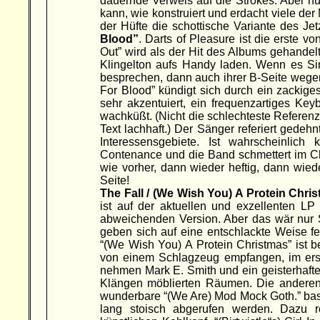
dauernde Verweis auf die Strokes. Aber nu
kann, wie konstruiert und erdacht viele de
der Hüfte die schottische Variante des J
Blood”
. Darts of Pleasure ist die erste 
Out” wird als der Hit des Albums gehande
Klingelton aufs Handy laden. Wenn es Sinn
besprechen, dann auch ihrer B-Seite wegen
For Blood” kündigt sich durch ein zackig
sehr akzentuiert, ein frequenzartiges Ke
wachküßt. (Nicht die schlechteste Referenz
Text lachhaft.) Der Sänger referiert gede
Interessensgebiete. Ist wahrscheinlich k
Contenance und die Band schmettert im Ch
wie vorher, dann wieder heftig, dann wied
Seite!
The Fall / (We Wish You) A Protein Chri
ist auf der aktuellen und exzellenten LP
abweichenden Version. Aber das wär nur S
geben sich auf eine entschlackte Weise fet
“(We Wish You) A Protein Christmas” ist 
von einem Schlagzeug empfangen, im ers
nehmen Mark E. Smith und ein geisterhafte
Klängen möblierten Räumen. Die andere
wunderbare “(We Are) Mod Mock Goth.” basie
lang stoisch abgerufen werden. Dazu 