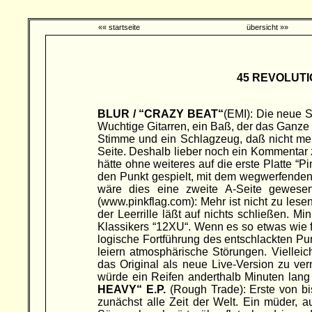
«« startseite
übersicht »»
45 REVOLUTI
BLUR / “CRAZY BEAT“
(EMI): Die neue S
Wuchtige Gitarren, ein Baß, der das Ganze 
Stimme und ein Schlagzeug, daß nicht mehr
Seite. Deshalb lieber noch ein Kommentar 
hätte ohne weiteres auf die erste Platte “
den Punkt gespielt, mit dem wegwerfenden
wäre dies eine zweite A-Seite gewese
(www.pinkflag.com): Mehr ist nicht zu lesen
der Leerrille läßt auf nichts schließen. 
Klassikers “12XU“. Wenn es so etwas wie fe
logische Fortführung des entschlackten P
leiern atmosphärische Störungen. Vielleich
das Original als neue Live-Version zu v
würde ein Reifen anderthalb Minuten lang
HEAVY“ E.P.
(Rough Trade): Erste von bis
zunächst alle Zeit der Welt. Ein müder, 