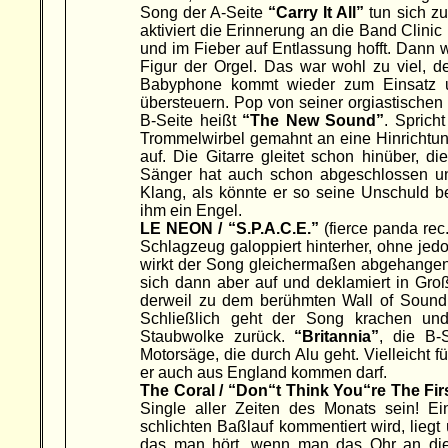
Song der A-Seite
“Carry It All”
tun sich z
aktiviert die Erinnerung an die Band Clini
und im Fieber auf Entlassung hofft. Dann w
Figur der Orgel. Das war wohl zu viel, d
Babyphone kommt wieder zum Einsatz u
übersteuern. Pop von seiner orgiastischen 
B-Seite heißt
“The New Sound”
. Sprich
Trommelwirbel gemahnt an eine Hinrichtun
auf. Die Gitarre gleitet schon hinüber, 
Sänger hat auch schon abgeschlossen und
Klang, als könnte er so seine Unschuld be
ihm ein Engel.
LE NEON / “S.P.A.C.E.”
(fierce panda rec
Schlagzeug galoppiert hinterher, ohne jed
wirkt der Song gleichermaßen abgehangen
sich dann aber auf und deklamiert in Groß
derweil zu dem berühmten Wall of Sound.
Schließlich geht der Song krachen und
Staubwolke zurück.
“Britannia”
, die B-
Motorsäge, die durch Alu geht. Vielleicht f
er auch aus England kommen darf.
The Coral / “Don“t Think You“re The Fir
Single aller Zeiten des Monats sein! Ei
schlichten Baßlauf kommentiert wird, lieg
das man hört, wenn man das Ohr an die 