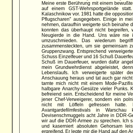
Meine erste Berührung mit einem bewußten
auf einem GST-Wehrsportgelände statt
Kalaschnikow vor. 1981 hatte die opposit
Pflugscharen” ausgegeben. Einige in me
nehmen, daraufhin weigerte sich beinahe 
konnten das überhaupt nicht begreifen,
Neugierde in die Hand. Uns wäre nie 
umzuschmieden. Das wiederum begrif
zusammensteckten, um sie gemeinsam zu s
Gruppenzwang. Entsprechend verweigerten
Schuss Einzelfeuer und 16 Schuß Dauerfeue
Schuß im Dauerfeuer, wurden dafür angek
mein Grundwehrdienst abgeleistet, den
Lebenslaufs. Ich verweigerte später d
Anschauung heraus und tat auch gar nicht 
tarnte mich nicht mit einem Mode-Pazif
halbgare Anarchy-Gesülze vieler Punks.
befreiend sein. Entscheidend für meine Ver
jener Chef-Verweigerer, sondern ein polnis
nicht mit Löffeln gefressen hatte
Avantgardefilmfestivals in Warscha
Devisenschmuggels acht Jahre in DDR-G
wir auf die DDR-Armee zu sprechen. Ich sa
und kaserniert absoluten Gehorsam lei
ergreifend. Er legte mir die Hand auf den A