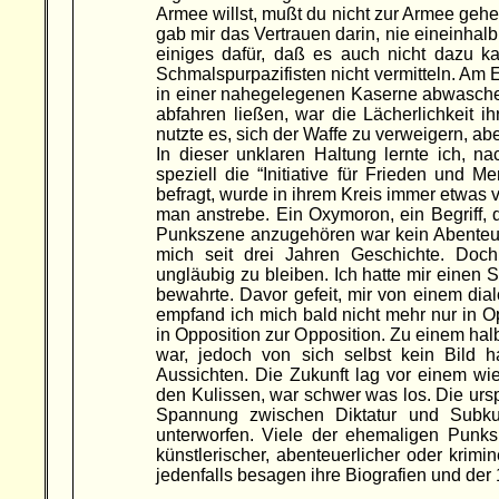
Armee willst, mußt du nicht zur Armee gehen
gab mir das Vertrauen darin, nie eineinhal
einiges dafür, daß es auch nicht dazu k
Schmalspurpazifisten nicht vermitteln. Am 
in einer nahegelegenen Kaserne abwaschen
abfahren ließen, war die Lächerlichkeit i
nutzte es, sich der Waffe zu verweigern, a
In dieser unklaren Haltung lernte ich, n
speziell die “Initiative für Frieden und 
befragt, wurde in ihrem Kreis immer etwas v
man anstrebe. Ein Oxymoron, ein Begriff, 
Punkszene anzugehören war kein Abenteuer
mich seit drei Jahren Geschichte. Doch
ungläubig zu bleiben. Ich hatte mir einen 
bewahrte. Davor gefeit, mir von einem di
empfand ich mich bald nicht mehr nur in O
in Opposition zur Opposition. Zu einem halb
war, jedoch von sich selbst kein Bild 
Aussichten. Die Zukunft lag vor einem wie
den Kulissen, war schwer was los. Die urs
Spannung zwischen Diktatur und Subku
unterworfen. Viele der ehemaligen Punks
künstlerischer, abenteuerlicher oder krimin
jedenfalls besagen ihre Biografien und de