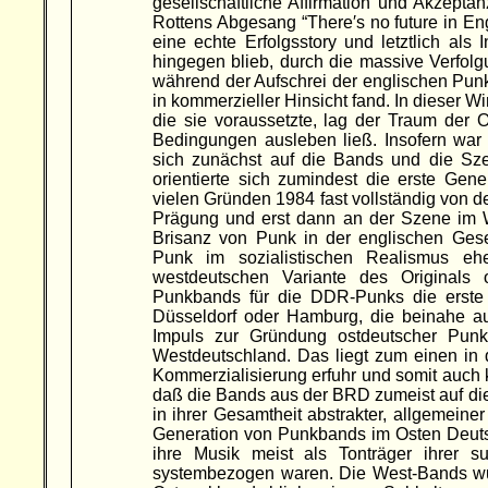
gesellschaftliche Affirmation und Akzeptan
Rottens Abgesang “There′s no future in En
eine echte Erfolgsstory und letztlich als
hingegen blieb, durch die massive Verfolgu
während der Aufschrei der englischen Punks s
in kommerzieller Hinsicht fand. In dieser Wi
die sie voraussetzte, lag der Traum der 
Bedingungen ausleben ließ. Insofern war 
sich zunächst auf die Bands und die Sz
orientierte sich zumindest die erste Ge
vielen Gründen 1984 fast vollständig von 
Prägung und erst dann an der Szene im W
Brisanz von Punk in der englischen Gesel
Punk im sozialistischen Realismus eh
westdeutschen Variante des Originals o
Punkbands für die DDR-Punks die erste 
Düsseldorf oder Hamburg, die beinahe au
Impuls zur Gründung ostdeutscher Pun
Westdeutschland. Das liegt zum einen i
Kommerzialisierung erfuhr und somit auch 
daß die Bands aus der BRD zumeist auf die 
in ihrer Gesamtheit abstrakter, allgemeine
Generation von Punkbands im Osten Deutschl
ihre Musik meist als Tonträger ihrer sub
systembezogen waren. Die West-Bands wu