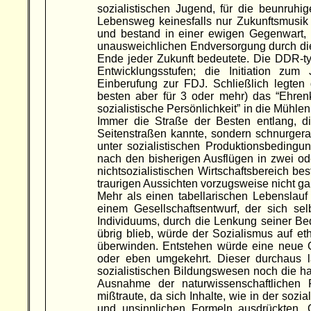
sozialistischen Jugend, für die beunruh
Lebensweg keinesfalls nur Zukunftsmusik 
und bestand in einer ewigen Gegenwart, 
unausweichlichen Endversorgung durch die v
Ende jeder Zukunft bedeutete. Die DDR-ty
Entwicklungsstufen; die Initiation zu
Einberufung zur FDJ. Schließlich legten
besten aber für 3 oder mehr) das “Ehrenk
sozialistische Persönlichkeit” in die Mühl
Immer die Straße der Besten entlang, d
Seitenstraßen kannte, sondern schnurgera
unter sozialistischen Produktionsbedingun
nach den bisherigen Ausflügen in zwei oder
nichtsozialistischen Wirtschaftsbereich be
traurigen Aussichten vorzugsweise nicht ga
Mehr als einen tabellarischen Lebenslauf
einem Gesellschaftsentwurf, der sich sel
Individuums, durch die Lenkung seiner Be
übrig blieb, würde der Sozialismus auf e
überwinden. Entstehen würde eine neue G
oder eben umgekehrt. Dieser durchaus l
sozialistischen Bildungswesen noch die ha
Ausnahme der naturwissenschaftlichen 
mißtraute, da sich Inhalte, wie in der sozia
und unsinnlichen Formeln ausdrückten,