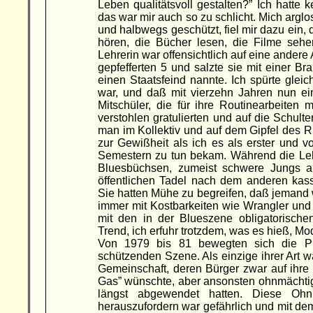
Leben qualitätsvoll gestalten?” Ich hatte
das war mir auch so zu schlicht. Mich arglos
und halbwegs geschützt, fiel mir dazu ein, 
hören, die Bücher lesen, die Filme sehe
Lehrerin war offensichtlich auf eine andere 
gepfefferten 5 und salzte sie mit einer Br
einen Staatsfeind nannte. Ich spürte gle
war, und daß mit vierzehn Jahren nun ei
Mitschüler, die für ihre Routinearbeiten
verstohlen gratulierten und auf die Schulte
man im Kollektiv und auf dem Gipfel des 
zur Gewißheit als ich es als erster und v
Semestern zu tun bekam. Während die Lehr
Bluesbüchsen, zumeist schwere Jungs au
öffentlichen Tadel nach dem anderen kass
Sie hatten Mühe zu begreifen, daß jemand w
immer mit Kostbarkeiten wie Wrangler und L
mit den in der Blueszene obligatorisch
Trend, ich erfuhr trotzdem, was es hieß, Mo
Von 1979 bis 81 bewegten sich die Pu
schützenden Szene. Als einzige ihrer Art 
Gemeinschaft, deren Bürger zwar auf ihre 
Gas” wünschte, aber ansonsten ohnmächtig 
längst abgewendet hatten. Diese Oh
herauszufordern war gefährlich und mit dem