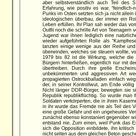
aber selbstverständlich auch Teil de
Erfahrung, wie positiv es war, “feindlich
Punks im Osten setzten sich ja nicht allei
ideologischen überbau, der immer ein Roh
Leben erfüllen. Ihr Plan sah weder das
Outfit noch die schrille Art von Teenagern 
Jugend war ihnen lediglich eine natürlic
wieder aufgeführten Rolle als “Kampfrese
tanzten einige wenige aus der Reihe und
überwinden, welches sie steuern wollte, vo
1979 bis 82 ist die Wirkung, welche di
Bürgern hinterließen, eigentlich nur mit 
übertreiben. Durch ihre grelle Ersche
unbekümmerten und aggressiven Art we
propagierten Ostrockballaden einfach wegf
der, in seiner Kontrollwut, am Ende völlig
Nicht länger DDR-Bürger, bewegten sie si
Republik republikflüchtig. So wurde man
Soldaten verkörperten, die in ihren Kaser
in ihr wurde das Fremde nie als Teil des V
eine große Gefahr und ein ungeheures Ver
zunächst ebenso konstaniert gegenüber wi
entstand nie. Zum einen, weil Punk das E
sich die Opposition einbildete, ihn kritis
nicht selten aus dem gleichen Beton geschn