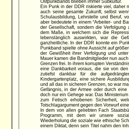
Ostpunkbands blieben immer Subkultur.
Ein Punk in der DDR riskierte viel, daher 
auch seine gesamte Zukunft, selbst wenn
Schulausbildung, Lehrstelle und Beruf, v
aber bedeutete in einem “Arbeiter- und B
der Gesellschaft, sondern die Verfolgung 
dem Maße, in welchem sich die Repressio
lebenslänglich auswirkten, war die G
ganzheitliche. In der DDR konnte ein Pun
Punkband spielte ohne Aussicht auf größeren
der Gewißheit ihrer Verfolgung und unter
Mauer kamen die Bandmitglieder nun auch no
Grenzen frei. In ihrem korrupten Verständn
eine Dankbarkeit voraus, die sie von den
zutiefst dankbar für die aufgedrängt
Kindergartenplatz, eine sichere Ausbildun
und all das in sicheren Grenzen, so war ma
Gefängnis, in der Armee oder durch eine 
doch nur ein Gehege war. Das Ministerium 
zum Fetisch erhobenen Sicherheit, we
Totschlagargument gegen den Vorwurf einer
In dem von allen geliebten Fach Staatsbü
Programm, mit dem wir unsere soziale
Wiederholung die soziale wie ethische Schi
einem Diktat, denn sein Titel nahm den In