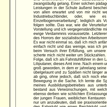
zwangsläufig gelang. Einer solchen päda
Leistungen in der Schule äußerst beschei
von allen erwartet und von mir nicht wei
Industriebuchbinder, oder, wie e
Einzelbogenverarbeitung”, lediglich als 
folgen sollte. Das war, wie die Verurteil
Vorstellung und ich vergegenständlichte mi
ewige Verdammnis voraussetzte. Letzterer 
des Horrors der sozialistischen Arbeitsnorm
Es war nicht einmal so, daß ich mich anfäng
einfach nicht und das wenige, was ich pr
beim Versuch ihrer Erfüllung, um unsere
scherte mich nicht weiter um Stückzahlen.
Folge, daß ich als Fahrstuhlführer in den L
Liliputaner, dieses Amt inne. Nach einem 
groß geworden, in dem er jahrelang seine
übelgelaunt und zu Späßen nicht länger auf
ab ging, ohne jedoch, daß sich noch et
Bewegung in die Sache. Ich lernte die Sp
meines Ausbildungsbetriebes aus unterbel
bestand aus Verwünschungen, mit welch
ebenso derben wie schlichten Einlassunge
der jungen Frauen, weiblichen Kentauren g
nur um anzudeuten, daß sie praxisorientier
den Fahrstuhl wie einen Beichtstuhl und 