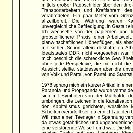
mittels großer Pappschilder über den dir
Transportarbeitern und Kraftfahrern de
verabredeten. Ein paar Meter vom Gren
allzeitbereit. Die Währung waren K
unvergleichliche Befriedigung, in Gestalt e
Ich wechselte von der papiernen und fe
grobstofflichere Praxis einer Arbeitswel
planwirtschaftlichen Höhenflügen, als absol
mir sicher. Schon allein deshalb, da Ar
Idealstaates DDR nicht vorgesehen war. 
mich beschlich die schreckliche Gewißheit
ohne jede Perspektive, die mir nicht die
Aussicht stellte, stattdessen aber die unv
von Volk und Partei, von Partei und Staatsf
1978 sprang mich ein kurzer Artikel in eine
Paranoia und Propaganda wurde vermeldet,
sich mit Symbolen von der Müllhalde de
umbringen, die Leichen in die Kanalisati
den Kapitalismus gerichtete, westlich
Scheitern verurteilt sei, da er nicht auf d
Will man einen Teenager in Spannung verse
da etwas gefährliches und ungeheuerliche
eine verstörende Weise fremd war. Die Me