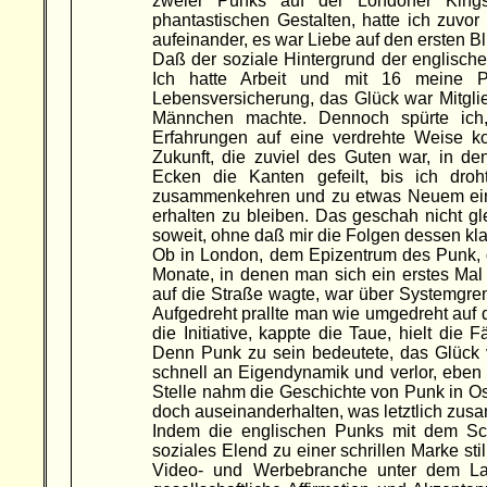
zweier Punks auf der Londoner Kings 
phantastischen Gestalten, hatte ich zuvo
aufeinander, es war Liebe auf den ersten Bl
Daß der soziale Hintergrund der englisch
Ich hatte Arbeit und mit 16 meine 
Lebensversicherung, das Glück war Mitglie
Männchen machte. Dennoch spürte ich
Erfahrungen auf eine verdrehte Weise kor
Zukunft, die zuviel des Guten war, in d
Ecken die Kanten gefeilt, bis ich dr
zusammenkehren und zu etwas Neuem eins
erhalten zu bleiben. Das geschah nicht g
soweit, ohne daß mir die Folgen dessen klar
Ob in London, dem Epizentrum des Punk, o
Monate, in denen man sich ein erstes Mal 
auf die Straße wagte, war über Systemgren
Aufgedreht prallte man wie umgedreht auf 
die Initiative, kappte die Taue, hielt di
Denn Punk zu sein bedeutete, das Glück 
schnell an Eigendynamik und verlor, eben n
Stelle nahm die Geschichte von Punk in 
doch auseinanderhalten, was letztlich zus
Indem die englischen Punks mit dem Schla
soziales Elend zu einer schrillen Marke sti
Video- und Werbebranche unter dem Label