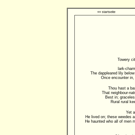
«« startseite
Towery ci
lark-char
The dappleared lily below
Once encounter in,
Thou hast a bas
That neighbour-nat
Best in; gracele
Rural rural ke
Yet a
He lived on; these weedes a
He haunted who all of men m