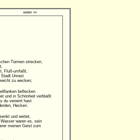
weiter »»
ischen Türmen strecken;
t,
t, Fluß-umfaßt;
 Stadt Unrast
gewicht zu wecken;
elflanken beflecken
et und in Schönheit verblaßt
 du verwirrt hast
Herden, Hecken.
senkt und weitet,
 Wasser waren es, sein
derer meinen Geist zum