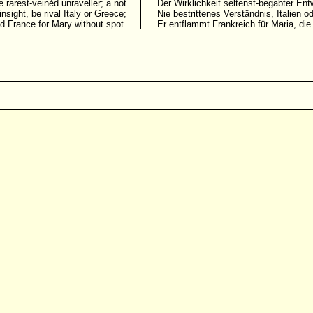
e rarest-veinéd unraveller; a not
Der Wirklichkeit seltenst-begabter Entw
insight, be rival Italy or Greece;
Nie bestrittenes Verständnis, Italien o
d France for Mary without spot.
Er entflammt Frankreich für Maria, die