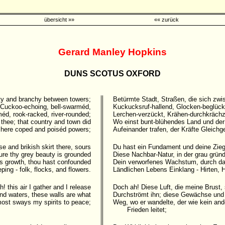
übersicht »»
«« zurück
Gerard Manley Hopkins
DUNS SCOTUS OXFORD
ty and branchy between towers;
Betürmte Stadt, Straßen, die sich zw
Cuckoo-echoing, bell-swarméd,
Kuckucksruf-hallend, Glocken-beglück
méd, rook-racked, river-rounded;
Lerchen-verzückt, Krähen-durchkrächz
 thee; that country and town did
Wo einst bunt-blühendes Land und der
 here coped and poiséd powers;
Aufeinander trafen, der Kräfte Gleich
e and brikish skirt there, sours
Du hast ein Fundament und deine Zieg
ure thy grey beauty is grounded
Diese Nachbar-Natur, in der grau gründ
ss growth, thou hast confounded
Dein verworfenes Wachstum, durch das
eping - folk, flocks, and flowers.
Ländlichen Lebens Einklang - Hirten, 
h! this air I gather and I release
Doch ah! Diese Luft, die meine Brust, 
nd waters, these walls are what
Durchströmt ihn; diese Gewächse und
ost sways my spirits to peace;
Weg, wo er wandelte, der wie kein an
Frieden leitet;