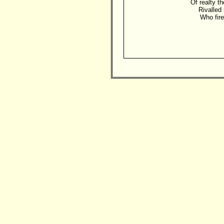
Of realty th
Rivalled 
Who fire
Besucher: