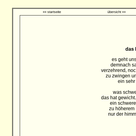
«« startseite
übersicht »»
das 
es geht uns
demnach sa
verzehrend, noc
zu zwingen u
ein sehr
was schwer
das hat gewicht.
ein schweres
zu höherem a
nur der himm